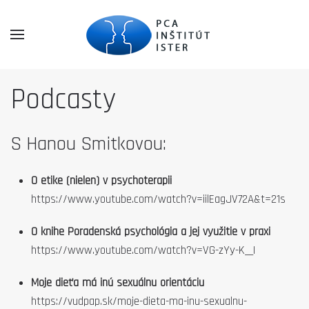
Podcasty
S Hanou Smitkovou:
O etike (nielen) v psychoterapii
https://www.youtube.com/watch?v=iilEagJV72A&t=21s
O knihe Poradenská psychológia a jej využitie v praxi
https://www.youtube.com/watch?v=VG-zYy-K__I
Moje dieťa má inú sexuálnu orientáciu
https://vudpap.sk/moje-dieta-ma-inu-sexualnu-