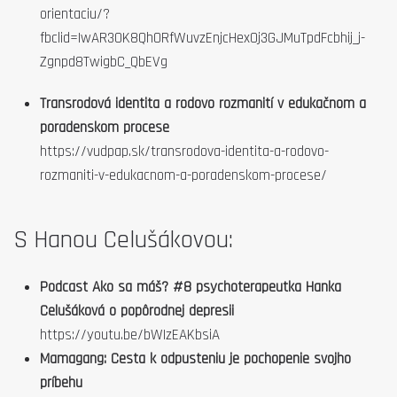
orientaciu/?
fbclid=IwAR30K8QhORfWuvzEnjcHex0j3GJMuTpdFcbhij_j-
Zgnpd8TwigbC_QbEVg
Transrodová identita a rodovo rozmanití v edukačnom a
poradenskom procese
https://vudpap.sk/transrodova-identita-a-rodovo-
rozmaniti-v-edukacnom-a-poradenskom-procese/
S Hanou Celušákovou:
Podcast Ako sa máš? #8 psychoterapeutka Hanka
Celušáková o popôrodnej depresii
https://youtu.be/bWIzEAKbsiA
Mamagang: Cesta k odpusteniu je pochopenie svojho
príbehu