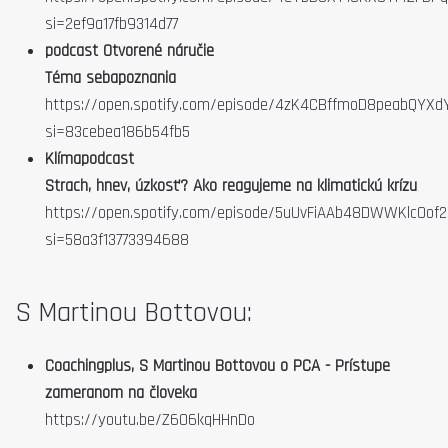
si=2ef9a17fb9314d77
podcast Otvorené náručie
Téma sebapoznania
https://open.spotify.com/episode/4zK4CBffmoD8peabQYXd
si=83cebea186b54fb5
Klímapodcast
Strach, hnev, úzkosť? Ako reagujeme na klimatickú krízu
https://open.spotify.com/episode/5uUvFiAAb48DWWKlcOof2
si=58a3f13773394688
S Martinou Bottovou:
Coachingplus, S Martinou Bottovou o PCA - Prístupe
zameranom na človeka
https://youtu.be/Z606kqHHnDo