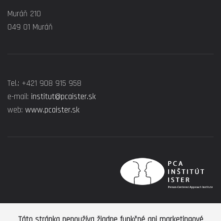
Muráň 210
049 01 Muráň
Tel.: +421 908 915 958
e-mail:
institut@pcaister.sk
web:
www.pcaister.sk
Táto stránka nepoužíva žiadne funkčné ani marketingové