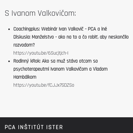
S Ivanom Valkovičom:
Coachingplus: Webinár Ivan Valkovič - PCA a iné
Diskusia: Manželstvo - ako na to a čo robiť, aby neskončilo
rozvodom?
https://youtu.be/6Sucjtjch-I
Rodinný kRok: Ako sa muž stáva otcom so
psychoterapeutmi Ivanom Valkovičom a Vladom
Hambálkom
https://youtu.be/fCJJx7SDZSo
PCA INŠTITÚT ISTER