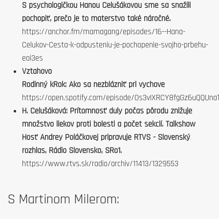
S psychologičkou Hanou Celušákovou sme sa snažili
pochopiť, prečo je to materstvo také náročné.
https://anchor.fm/mamagang/episodes/16--Hana-
Celukov-Cesta-k-odpusteniu-je-pochopenie-svojho-prbehu-
eoi3es
Vztahovo
Rodinný kRok: Ako sa nezblázniť pri vychove
https://open.spotify.com/episode/0s3vIXRCY8fgGz6uQQUna
H. Celušáková: Prítomnosť duly počas pôrodu znižuje
množstvo liekov proti bolesti a počet sekcií. Talkshow
Hosť Andrey Poláčkovej pripravuje RTVS - Slovenský
rozhlas, Rádio Slovensko, SRo1.
https://www.rtvs.sk/radio/archiv/11413/1329553
S Martinom Milerom: